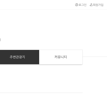
로그인
회원가입
원
주변관광지
커뮤니티