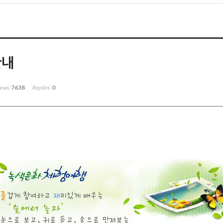
안내
7638
0
iews
Replies