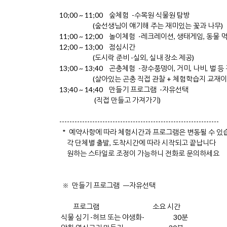
10;00 ~ 11;00 숲체험 -수목원 식물원 탐방
(숲선생님이 얘기해 주는 재미있는 꽃과 나무)
11;00 ~ 12;00 놀이체험 -레크레이션, 생태게임, 동물
12;00 ~ 13;00 점심시간
(도시락 준비 -실외, 실내 장소 제공)
13;00 ~ 13;40 곤충체험 -장수풍뎅이, 거미, 나비, 벌 등
(살아있는 곤충 직접 관찰 + 체험학습지 교재이
13;40 ~ 14;40 만들기 프로그램 -자유선택
(직접 만들고 가져가기)
---------------------------------------------------------------
* 예약사항에 따라 체험시간과 프로그램은 변동될 수 있
각 단체별 출발, 도착시간에 따라 시작되고 끝납니다
원하는 스타일로 조정이 가능하니 전화로 문의하세요
※ 만들기 프로그램 ㅡ자유선택
프로그램 소요 시간
식물 심기 -허브 또는 야생화- 30분