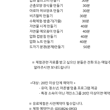
압화 열쇠고리 만들기 30분
곤충모양 장식물 만들기 30분
아로마 허브양초 만들기 30분
비즈팔찌 만들기 30분
수확체험-밤줍기(가을) 30분
자연물 시계 만들기 40분
자연물 메모꽂이 만들기 40분
압화 컵받침 만들기 40분
압화 노트 만들기 40분
도자기 분경(분재)만들기 50분
※ 체험관련 자료를 받고 싶으신 분들은 전화 또는 메일
알려주시면 보내드립니다
<대상 : 20인 이상 단체 예약자 >
- 유아, 청소년, 어른별 맞춤 프로그램 제공
- 특정 소속이 아닌 개인소그룹 20인 이상이면 예약
※ 유료체험은 사전예약이 필수입니다.
※ 체험 예약안내 : 031)826-0933