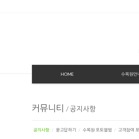
Sketchbook5, 스케치북5
Sketchbook5, 스케치북5
HOME
수목원안
커뮤니티
/
공지사항
공지사항
묻고답하기
수목원 포토앨범
고객참여 