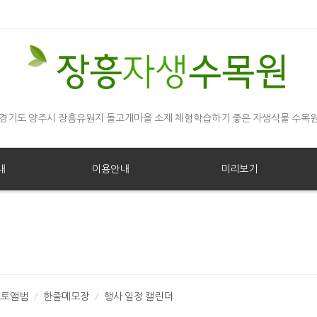
경기도 양주시 장흥유원지 돌고개마을 소재 체험학습하기 좋은 자생식물 수목
내
이용안내
미리보기
포토앨범
한줄메모장
행사 일정 캘린더