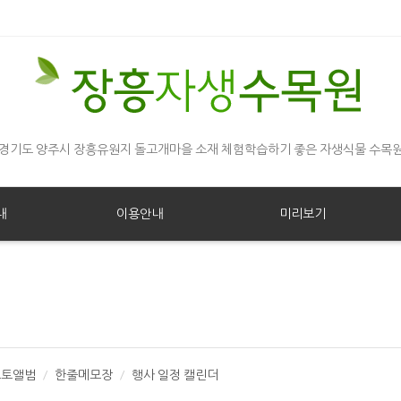
경기도 양주시 장흥유원지 돌고개마을 소재 체험학습하기 좋은 자생식물 수목
내
이용안내
미리보기
포토앨범
한줄메모장
행사 일정 캘린더