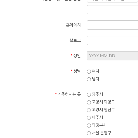
홈페이지
블로그
*
생일
*
성별
여자
남자
*
거주하시는 곳
양주시
고양시 덕양구
고양시 일산구
파주시
의정부시
서울 은평구