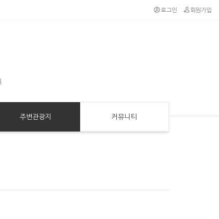
로그인
회원가입
원
주변관광지
커뮤니티