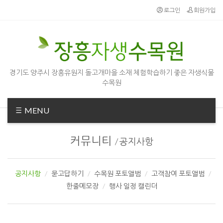
로그인
회원가입
경기도 양주시 장흥유원지 돌고개마을 소재 체험학습하기 좋은 자생식물
수목원
MENU
커뮤니티
/
공지사항
공지사항
묻고답하기
수목원 포토앨범
고객참여 포토앨범
한줄메모장
행사 일정 캘린더