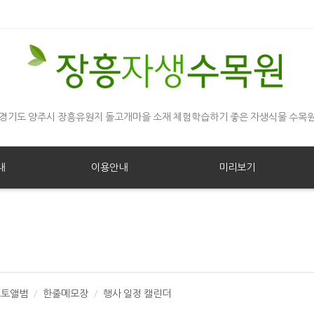
경기도 양주시 장흥유원지 돌고개마을 소재 체험학습하기 좋은 자생식물 수목
내
이용안내
미리보기
포토앨범
한줄메모장
행사 일정 캘린더