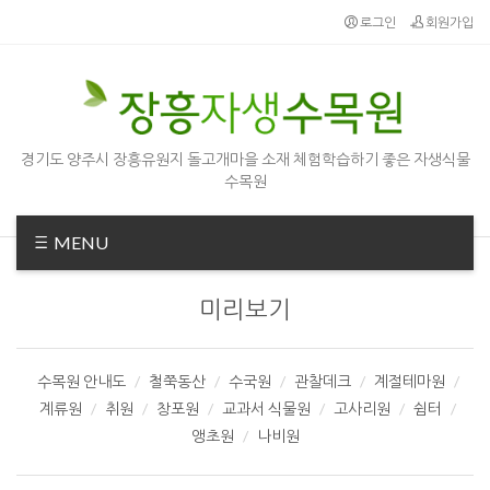
로그인
회원가입
경기도 양주시 장흥유원지 돌고개마을 소재 체험학습하기 좋은 자생식물
수목원
MENU
미리보기
수목원 안내도
철쭉동산
수국원
관찰데크
계절테마원
계류원
취원
창포원
교과서 식물원
고사리원
쉼터
앵초원
나비원