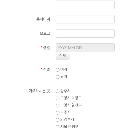
홈페이지
블로그
*
생일
*
성별
여자
남자
*
거주하시는 곳
양주시
고양시 덕양구
고양시 일산구
파주시
의정부시
서울 은평구