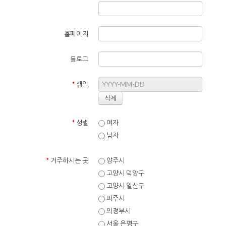
홈페이지
블로그
*
생일
*
성별
여자
남자
*
거주하시는 곳
양주시
고양시 덕양구
고양시 일산구
파주시
의정부시
서울 은평구