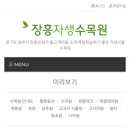
로그인
회원가입
경기도 양주시 장흥유원지 돌고개마을 소재 체험학습하기 좋은 자생식물
수목원
MENU
미리보기
수목원 안내도
철쭉동산
수국원
관찰데크
계절테마원
계류원
취원
창포원
교과서 식물원
고사리원
쉼터
앵초원
나비원