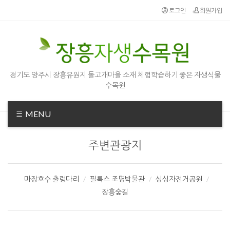
로그인
회원가입
경기도 양주시 장흥유원지 돌고개마을 소재 체험학습하기 좋은 자생식물
수목원
MENU
주변관광지
마장호수 출렁다리
필룩스 조명박물관
싱싱자전거공원
장흥숲길