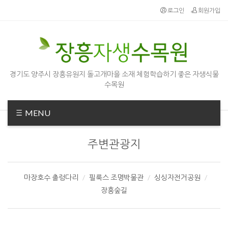
로그인
회원가입
경기도 양주시 장흥유원지 돌고개마을 소재 체험학습하기 좋은 자생식물
수목원
MENU
주변관광지
마장호수 출렁다리
필룩스 조명박물관
싱싱자전거공원
장흥숲길