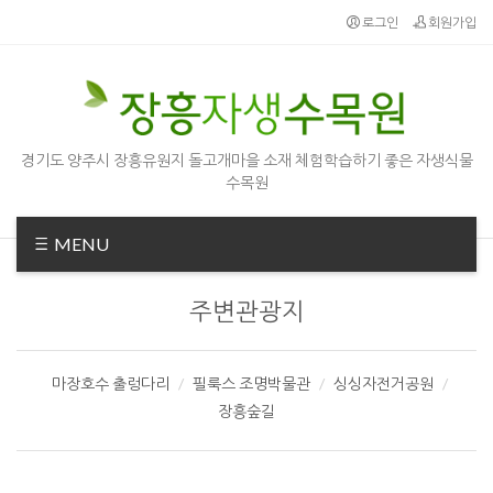
로그인
회원가입
경기도 양주시 장흥유원지 돌고개마을 소재 체험학습하기 좋은 자생식물
수목원
MENU
주변관광지
마장호수 출렁다리
필룩스 조명박물관
싱싱자전거공원
장흥숲길